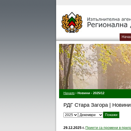
Нача
Начало
›
Новини - 2025/12
РДГ Стара Загора | Новини
Изберете година:
Изберете месец:
29.12.2025 г.
Приети са промени в прил