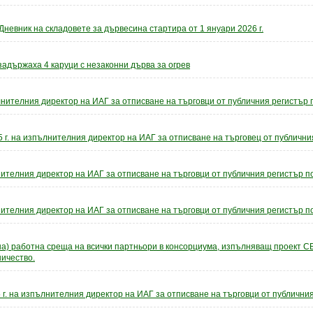
Дневник на складовете за дървесина стартира от 1 януари 2026 г.
задържаха 4 каруци с незаконни дърва за огрев
нителния директор на ИАГ за отписване на търговци от публичния регистър п
 г. на изпълнителния директор на ИАГ за отписване на търговец от публични
ителния директор на ИАГ за отписване на търговци от публичния регистър по 
ителния директор на ИАГ за отписване на търговци от публичния регистър по 
на) работна среща на всички партньори в консорциума, изпълняващ проект
ичество.
 г. на изпълнителния директор на ИАГ за отписване на търговци от публичния 