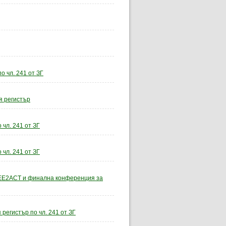
о чл. 241 от ЗГ
я регистър
чл. 241 от ЗГ
чл. 241 от ЗГ
 CEE2ACT и финална конференция за
регистър по чл. 241 от ЗГ