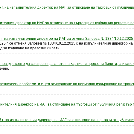
 г. на изпълнителния директор на ИАГ за отписване на търговци от публичния
ителния директор на ИАГ за отписване на търговци от публичния регистър по 
 г. на изпълнителния директор на ИАГ за отмяна Заповед № 1334/10.12.2025 г
2025 г. се отменя Заповед № 1334/10.12.2025 г. на изпълнителния директор на 
ед за издаване на превозни билети.
овед, с която да се спре издаването на хартиени превозни билети, считано от
енно.
технически проблеми, и с цел осигуряване на нормално извършване на транс
нителния директор на ИАГ за отписване на търговци от публичния регистър п
 г. на изпълнителния директор на ИАГ за отписване на търговци от публичния