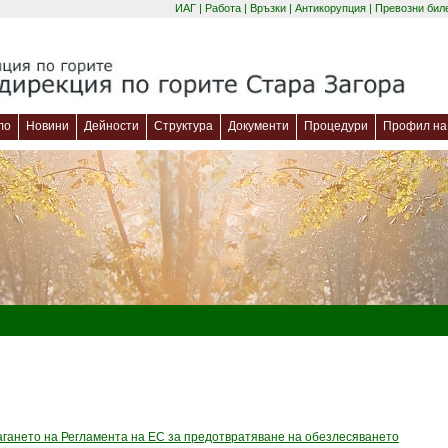
ИАГ
|
Работа
|
Връзки
|
Антикорупция
|
Превозни бил
ло
Новини
Дейности
Структура
Документи
Процедури
Профил на 
агането на Регламента на ЕС за предотвратяване на обезлесяването