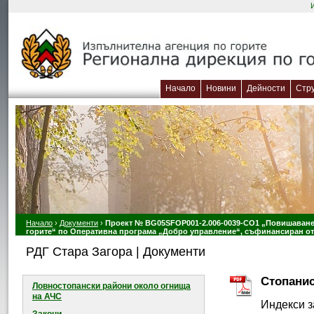
Начало
Новини
Дейности
Стр
Начало
›
Документи
›
Проект № BG05SFOP001-2.006-0039-CO1 „Повишаване 
горите“ по Оперативна програма „Добро управление“, съфинансиран от
РДГ Стара Загора | Документи
Стопанис
Ловностопански райони около огнищa
на АЧС
Индекси з