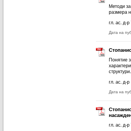
Методи за
размера н
гл. ас. д
Дата на пу
Стопанис
Понятие з
характери
структури.
гл. ас. д
Дата на пу
Стопанис
насажде
гл. ас. д