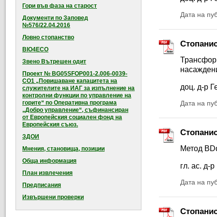
Гори във фаза на старост
Дата на пу
Документи по Заповед
№576/22.04.2016
Ловно стопанство
Стопанис
BIO4ECO
Трансформ
Звено Вътрешен одит
насаждени
Проект № BG05SFOP001-2.006-0039-
CO1 „Повишаване капацитета на
доц. д-р 
служителите на ИАГ за изпълнение на
контролни функции по управление на
горите“ по Оперативна програма
Дата на пу
„Добро управление“, съфинансиран
от Европейския социален фонд на
Европейския съюз.
Стопанис
ЗДОИ
Метод BDq
Мнения, становища, позиции
Обща информация
гл. ас. д
План извлечения
Дата на пу
Предписания
Извършени проверки
Стопанис