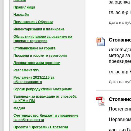
Закони
за оценка
Правилници
гл. ас д-
Наредби
Приложения / Образци
Дата на пу
Инвентаризация и планиране
Областни планове за развитие на
Стопанис
горските територии
Стопанисване на горите
Лесовъдск
методи за
Промени в горските територии
предвиден
Лесопатологични прогнози
Регламент 995
гл. ас д-
Регламент 2023/1115 за
Дата на пу
обезлесяването
Горски репродуктивни материали
Заповеди за изваждане от употреба
Стопанис
на КГМ и ПМ
Медии
Постепенн
Счетоводство, бюджет и управление
Неравноме
на собствеността
Проекти / Програми / Стратегии
доц. д-р 