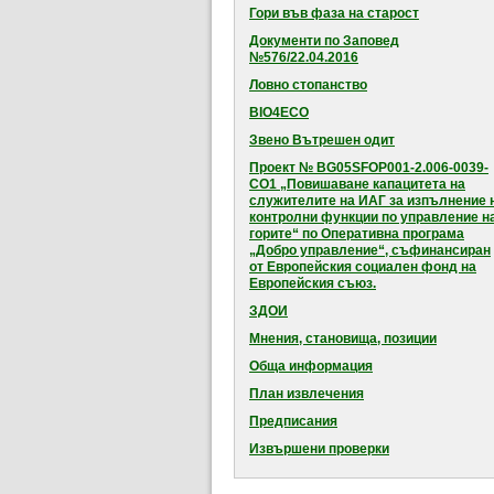
Гори във фаза на старост
Документи по Заповед
№576/22.04.2016
Ловно стопанство
BIO4ECO
Звено Вътрешен одит
Проект № BG05SFOP001-2.006-0039-
CO1 „Повишаване капацитета на
служителите на ИАГ за изпълнение 
контролни функции по управление н
горите“ по Оперативна програма
„Добро управление“, съфинансиран
от Европейския социален фонд на
Европейския съюз.
ЗДОИ
Мнения, становища, позиции
Обща информация
План извлечения
Предписания
Извършени проверки