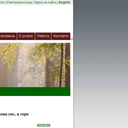
(отваря се в нов прозорец)
ети
|
Електронна поща
|
Карта на сайта
|
English
(отваря се в нов прозорец)
купувача
Е-услуги
Работа
Контакти
лна сеч, в гори
документ: Предписания за провеждане на сан
изтегли