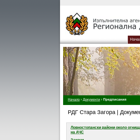
Нача
Начало
›
Документи
›
Предписания
РДГ Стара Загора | Докуме
Ловностопански райони около огнищ
на АЧС