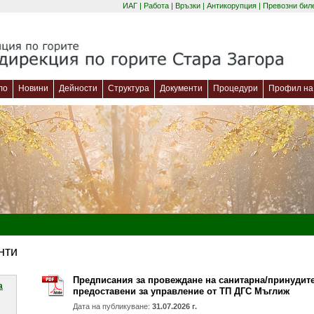
ИАГ
|
Работа
|
Връзки
|
Антикорупция
|
Превозни бил
ло
Новини
Дейности
Структура
Документи
Процедури
Профил на 
нти
Предписания за провеждане на санитарна/принудите
a
предоставени за управление от ТП ДГС Мъглиж
Дата на публикуване:
31.07.2026 г.