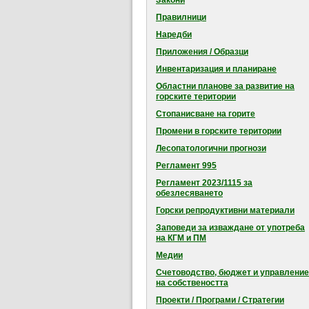
Закони
Правилници
Наредби
Приложения / Образци
Инвентаризация и планиране
Областни планове за развитие на
горските територии
Стопанисване на горите
Промени в горските територии
Лесопатологични прогнози
Регламент 995
Регламент 2023/1115 за
обезлесяването
Горски репродуктивни материали
Заповеди за изваждане от употреба
на КГМ и ПМ
Медии
Счетоводство, бюджет и управление
на собствеността
Проекти / Програми / Стратегии