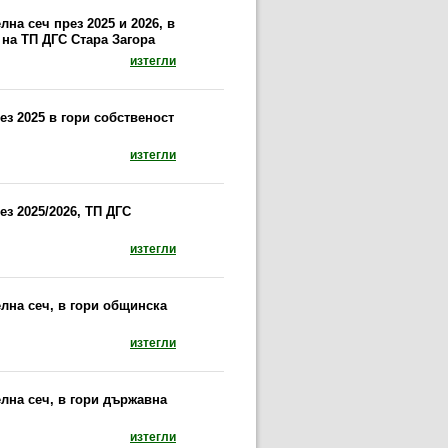
на сеч през 2025 и 2026, в
 на ТП ДГС Стара Загора
документ: Предписание за провеждане на сани
изтегли
з 2025 в гори собственост
документ: Предписание за провеждане на при
изтегли
з 2025/2026, ТП ДГС
документ: Предписание за провеждане на при
изтегли
лна сеч, в гори общинска
документ: Предписание за провеждане на сан
изтегли
лна сеч, в гори държавна
документ: Предписание за провеждане на сан
изтегли