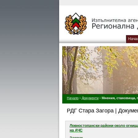
Нача
Начало
›
Документи
›
Мнения, становища, 
РДГ Стара Загора | Докуме
Ловностопански райони около огнищ
на АЧС