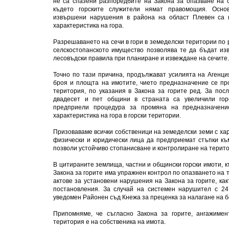
не са спазени разпоредбите на Закона за опазване на 
където горските служители нямат правомощия. Осно
извършени нарушения в района на област Плевен са 
характеристика на гора.
Разрешаването на сечи в гори в земеделски територии по 
селскостопанското имущество позволява те да бъдат из
лесовъдски правила при планиране и извеждане на сечите
Точно по тази причина, продължават усилията на Агенци
броя и площта на имотите, чието предназначение се пр
територия, по указания в Закона за горите ред. За пос
двадесет и пет общини в страната са увеличили гор
предприели процедура за промяна на предназначени
характеристика на гора в горски територии.
Призоваваме всички собственици на земеделски земи с хар
физически и юридически лица да предприемат стъпки къ
позволи устойчиво стопанисване и контролиране на терит
В цитираните землища, частни и общински горски имоти, 
Закона за горите има упражнен контрол по опазването на 
актове за установени нарушения на Закона за горите, ка
постановления. За случай на системен нарушител с 24
уведомен Районен съд Кнежа за преценка за налагане на 
Припомняме, че съгласно Закона за горите, ангажимен
територия е на собственика на имота.