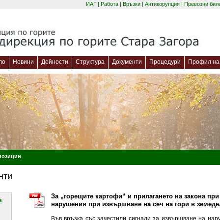
ИАГ
|
Работа
|
Връзки
|
Антикорупция
|
Превозни бил
ло
Новини
Дейности
Структура
Документи
Процедури
Профил на 
позиции
нти
За „горещите картофи“ и прилагането на закона при
a
нарушения при извършване на сеч на гори в земеде
Във връзка със зачестили сигнали за извършване на нар