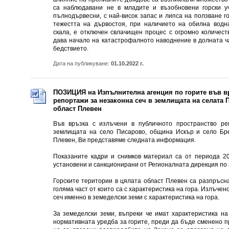
са наблюдавани не в младите и възобновени горски уч
пълнодървесни, с най-висок запас и липса на ползване г
тежестта на дървостоя, при наличието на обилна водн
скала, е отключен свлачищен процес с огромно количест
дава начало на катастрофалното наводнение в долната ч
бедствието.
Дата на публикуване:
01.10.2022 г.
ПОЗИЦИЯ на Изпълнителна агенция по горите във в
репортажи за незаконна сеч в землищата на селата 
област Плевен
Във връзка с излъчени в публичното пространство ре
землищата на село Писарово, община Искър и село Бр
Плевен, Ви представяме следната информация.
Показаните кадри и снимков материал са от периода 20
установени и санкционирани от Регионалната дирекция по
Горските територии в цялата област Плевен са разпръсн
голяма част от които са с характеристика на гора. Излъче
сеч именно в земеделски земи с характеристика на гора.
За земеделски земи, въпреки че имат характеристика н
нормативната уредба за горите, преди да бъде сменено п