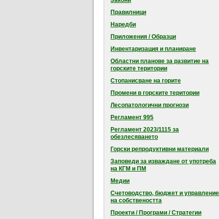
Закони
Правилници
Наредби
Приложения / Образци
Инвентаризация и планиране
Областни планове за развитие на
горските територии
Стопанисване на горите
Промени в горските територии
Лесопатологични прогнози
Регламент 995
Регламент 2023/1115 за
обезлесяването
Горски репродуктивни материали
Заповеди за изваждане от употреба
на КГМ и ПМ
Медии
Счетоводство, бюджет и управление
на собствеността
Проекти / Програми / Стратегии