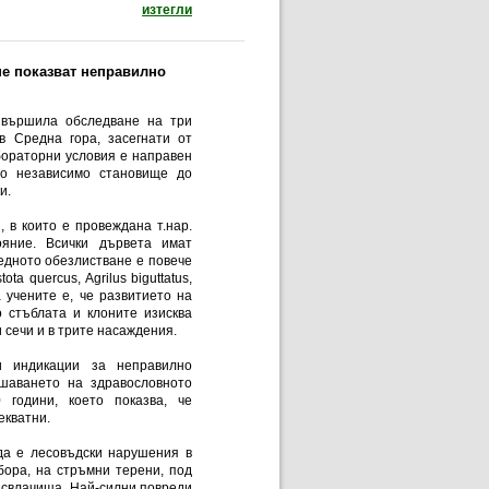
документ: Анализ на управлението на държавн
изтегли
не показват неправилно
звършила обследване на три
в Средна гора, засегнати от
бораторни условия е направен
но независимо становище до
и.
 в които е провеждана т.нар.
ояние. Всички дървета имат
редното обезлистване е повече
ta quercus, Аgrilus biguttatus,
на учените е, че развитието на
 стъблата и клоните изисква
сечи и в трите насаждения.
и индикации за неправилно
ошаването на здравословното
 години, което показва, че
екватни.
да е лесовъдски нарушения в
сбора, на стръмни терени, под
 свлачища. Най-силни повреди