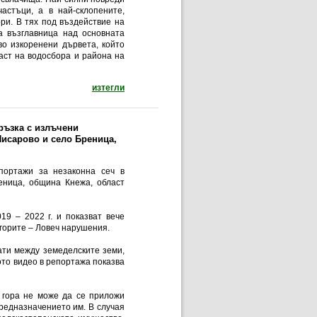
астъци, а в най-склопените,
ори. В тях под въздействие на
а възглавница над основната
во изкоренени дървета, който
аст на водосбора и района на
документ: Обследването на горите в района н
изтегли
ръзка с излъчени
Писарово и село Бреница,
портажи за незаконна сеч в
еница, община Кнежа, област
19 – 2022 г. и показват вече
 горите – Ловеч нарушения.
ати между земеделските земи,
ното видео в репортажа показва
а гора не може да се приложи
редназначението им. В случая