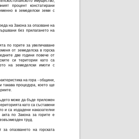
селскостопанското имущество,
вният процент констатирани
именно в земеделски земи с
реда на Закона за опазване на
вършвани без прилагането на
.
ята по горите за увеличаване
оменя от земеделска в горска
ледните две години повече от
ските си територии като са
ето на земеделски имоти с
актеристика на гора - общини,
м такава процедура, което ще
ориите.
където може да бъде приложен
територията като са съставени
кто и са издадени наказателни
 акта по Закона за горите е
безвъзмезден труд.
т за опазването на горската