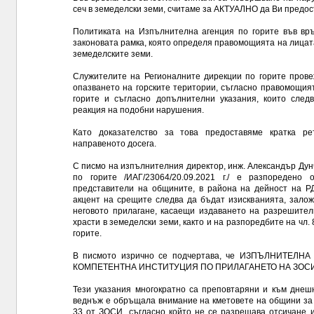
сеч в земеделски земи, считаме за АКТУАЛНО да Ви предо
Политиката на Изпълнителна агенция по горите във връ
законовата рамка, която определя правомощията на лицат
земеделските земи.
Служителите на Регионалните дирекции по горите прове
опазването на горските територии, съгласно правомощият
горите и съгласно допълнителни указания, които след
реакция на подобни нарушения.
Като доказателство за това предоставяме кратка ре
направеното досега.
С писмо на изпълнителния директор, инж. Александър Дун
по горите /ИАГ/23064/20.09.2021 г./ е разпоредено
представители на общините, в района на дейност на Р
акцент на срещите следва да бъдат изискванията, зало
неговото прилагане, касаещи издаването на разрешител
храсти в земеделски земи, както и на разпоредбите на чл. 8
горите.
В писмото изрично се подчертава, че ИЗПЪЛНИТЕЛ
КОМПЕТЕНТНА ИНСТИТУЦИЯ ПО ПРИЛАГАНЕТО НА ЗОСИ!
Тези указания многократно са преповтаряни и към днеш
веднъж е обръщала внимание на кметовете на общини за 
33 от ЗОСИ, съгласно който не се разрешава отсичане 