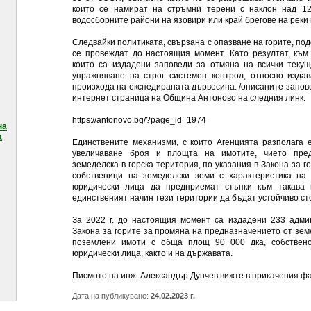
които се намират на стръмни терени с наклон над 12
водосборните райони на язовири или край брегове на реки
Следвайки политиката, свързана с опазване на горите, п
се провеждат до настоящия момент. Като резултат, към
които са издадени заповеди за отмяна на всички теку
упражняване на строг системен контрол, относно изда
произхода на експедираната дървесина. /описаните запов
интернет страница на Община Антоново на следния линк:
https://antonovo.bg/?page_id=1974
на
а
Единствените механизми, с които Агенцията разполага 
увеличаване броя и площта на имотите, чието пре
земеделска в горска територия, по указания в Закона за г
собственици на земеделски земи с характеристика на
юридически лица да предприемат стъпки към такава 
единственият начин тези територии да бъдат устойчиво с
За 2022 г. до настоящия момент са издадени 233 адми
Закона за горите за промяна на предназначението от зем
поземлени имоти с обща площ 90 000 дка, собствен
юридически лица, както и на държавата.
Писмото на инж. Александър Дунчев вижте в прикачения ф
Дата на публикуване:
24.02.2023 г.