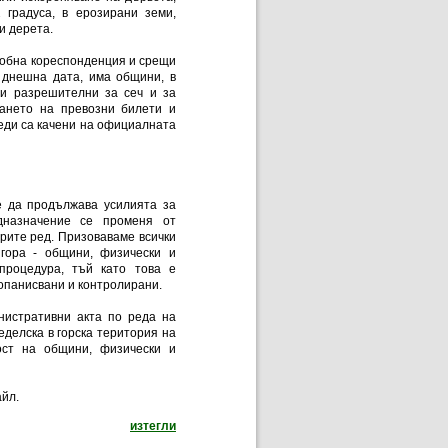
 градуса, в ерозирани земи,
 и дерета.
одобна кореспонденция и срещи
 днешна дата, има общини, в
щи разрешителни за сеч и за
ването на превозни билети и
еди са качени на официалната
е да продължава усилията за
дназначение се променя от
орите ред. Призоваваме всички
 гора - общини, физически и
процедура, тъй като това е
топанисвани и контролирани.
нистративни акта по реда на
еделска в горска територия на
ост на общини, физически и
айл.
документ: За „горещите картофи“ и прилагане
изтегли