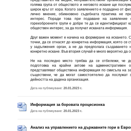
представител на медии, неправителствени организации 
голяма група от обществото и неговото искане ще послу
широк кръг от хора. Когато заявлението е подадено от ф
лично мнение, обикновено съдебната практика не п
интерес. Поради това при подаване на заявление 
гореизброените групи е добре те да се идентифицират ка
обществен интерес, за да получат исканата информация.
Друг важен момент е начина на формиране на искането. С
точни, да се отнасят до конкретна информация, която се 
у задължения орган, а не да предполага създаването
конкретно искане. Във втория случай е много вероятно да с
Не на последно място трябва да се отбележи, че до
подготовка на крайни актове на административен
представляват обществена информация по смисъла на зак
съществени, че да могат самостоятелно да послужат
дейността на дадена организация.
Дата на публикуване:
20.01.2023 г.
Информация за боровата процесионка
Дата на публикуване:
20.01.2023 г.
Анализ на управлението на държавните гори в Евро