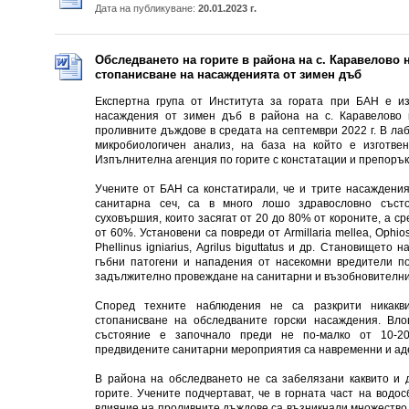
Дата на публикуване:
20.01.2023 г.
Обследването на горите в района на с. Каравелово 
стопанисване на насажденията от зимен дъб
Експертна група от Института за гората при БАН е и
насаждения от зимен дъб в района на с. Каравелово 
проливните дъждове в средата на септември 2022 г. В ла
микробиологичен анализ, на база на който е изготве
Изпълнителна агенция по горите с констатации и препорък
Учените от БАН са констатирали, че и трите насаждения,
санитарна сеч, са в много лошо здравословно съст
суховършия, които засягат от 20 до 80% от короните, а с
от 60%. Установени са повреди от Armillaria mellea, Ophiosto
Phellinus igniarius, Agrilus biguttatus и др. Становището 
гъбни патогени и нападения от насекомни вредители по
задължително провеждане на санитарни и възобновителни 
Според техните наблюдения не са разкрити никакв
стопанисване на обследваните горски насаждения. Вл
състояние е започнало преди не по-малко от 10-20
предвидените санитарни мероприятия са навременни и ад
В района на обследването не са забелязани каквито и 
горите. Учените подчертават, че в горната част на водо
влияние на проливните дъждове са възникнали множество