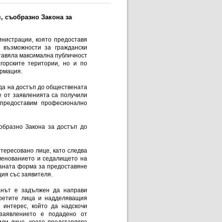
, съобразно Закона за
инистрации, която предоставя
 възможности за граждански
ставяла максимална публичност
горските територии, но и по
рмация.
еда на достъп до обществената
е от заявленията са получили
 предоставим професионално
образно Закона за достъп до
тересовано лице, като следва
именованието и седалището на
таната форма за предоставяне
ия със заявителя.
ганът е задължен да направи
третите лица и надделяващия
 интерес, който да надскочи
 заявлението е подадено от