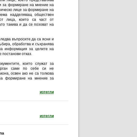
или лице, което представлява
жи за формиране на мнение на
изическо лице за формиране на
риема надделяващ обществен
от лица, които са част от
то такива и да се позоват на
ледва въпросите да са ясни и
събира, обработва и съхранява
 на информация за целите на
е постанови отказ.
кументите, които служат за
 орган сами по себе си не
она, освен ако не са толкова
 за формиране на мнение за
документ: Как да поискаме достъп до общес
изтегли
документ: Информация за боровата процесион
изтегли
па