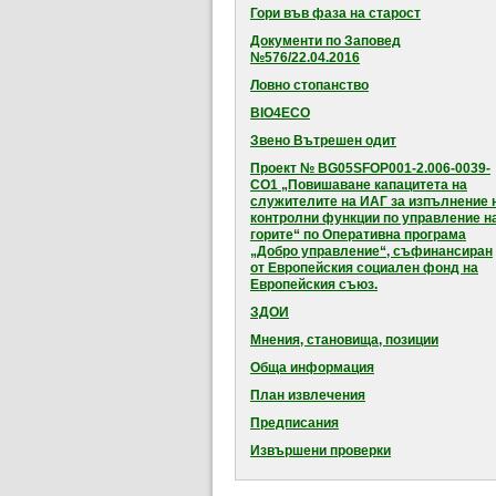
Гори във фаза на старост
Документи по Заповед
№576/22.04.2016
Ловно стопанство
BIO4ECO
Звено Вътрешен одит
Проект № BG05SFOP001-2.006-0039-
CO1 „Повишаване капацитета на
служителите на ИАГ за изпълнение 
контролни функции по управление н
горите“ по Оперативна програма
„Добро управление“, съфинансиран
от Европейския социален фонд на
Европейския съюз.
ЗДОИ
Мнения, становища, позиции
Обща информация
План извлечения
Предписания
Извършени проверки