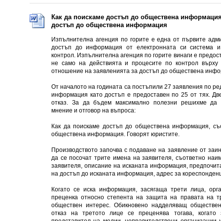
Как да поискаме достъп до обществена информация
достъп до обществена информация
Изпълнителна агенция по горите е една от първите адм
достъп до информация от електронната си система и
контрол. Изпълнителна агенция по горите винаги е предо
не само на действията и процесите по контрол върху 
отношение на заявленията за достъп до обществена инфо
От началото на годината са постъпили 27 заявления по р
информация като достъп е предоставен по 25 от тях. Дв
отказ. За да бъдем максимално полезни решихме да
мнение и отговор на въпроса:
Как да поискаме достъп до обществена информация, съ
обществена информация. Говорят юристите.
Производството започва с подаване на заявление от заин
да се посочат трите имена на заявителя, съответно на
заявителя, описание на исканата информация, предпочи
на достъп до исканата информация, адрес за кореспонденц
Когато се иска информация, засягаща трети лица, ор
преценка относно степента на защита на правата на 
обществен интерес. Обикновено надделяващ обществен
отказ на третото лице се преценява тогава, когато