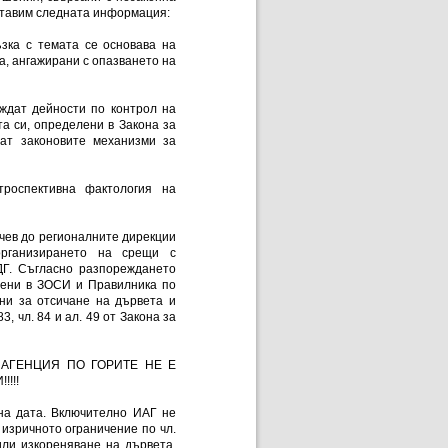
ставим следната информация:
зка с темата се основава на
а, ангажирани с опазването на
ждат дейности по контрол на
а си, определени в Закона за
ват законовите механизми за
троспективна фактология на
чев до регионалните дирекции
 организирането на срещи с
ДГ. Съгласно разпореждането
жени в ЗОСИ и Правилника по
ни за отсичане на дървета и
3, чл. 84 и ал. 49 от Закона за
НА АГЕНЦИЯ ПО ГОРИТЕ НЕ Е
!!!!
на дата. Включително ИАГ не
изричното ограничение по чл.
или изкореняване на дървета,